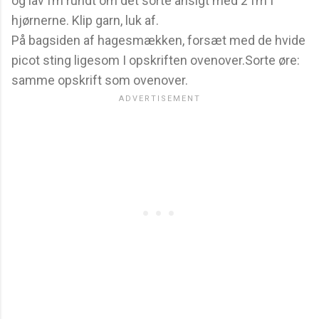
og lav fm rundt om det sorte ansigt med 2 fm I
hjørnerne. Klip garn, luk af.
På bagsiden af hagesmækken, forsæt med de hvide
picot sting ligesom I opskriften ovenover.Sorte øre:
samme opskrift som ovenover.