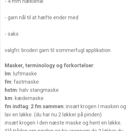
- 4 mm hæklenål
- garn nål til at hæfte ender med
- saks
valgfri: broderi garn til sommerfugl applikation
Masker, terminology og forkortelser
:
lm
: luftmaske
fm
: fastmaske
hstm
: halv stangmaske
km
: kædemaske
fm indtag
:
2 fm sammen
: insæt krogen I masken og
lav en løkke. (du har nu 2 løkker på pinden)
insæt krogen I den næste maske og hent en løkke.
Slå tråden om pinden og hiv igennem de 3 løkker du