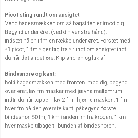
Picot sting rundt om ansigtet
Vend hagesmækken om så bagsiden er imod dig.
Begynd under øret (ved din venstre hånd):
indsæt nålen i fm en række under øret. Forsæt med
*1 picot, 1 fm.* gentag fra * rundt om ansigtet indtil
du når det andet øre. Klip snoren og luk af.
Bindesnore og kant:
hold hagesmækken med fronten imod dig, begynd
over øret, lav fm masker med jævne mellemrum
indtil du når toppen: lav 2 fm i hjørne masken, 1 fm i
hver fm på den øverste kant; påbegynd første
bindesnor. 50 lm, 1 km i anden lm fra krogen, 1 km i
hver maske tilbage til bunden af bindesnoren.