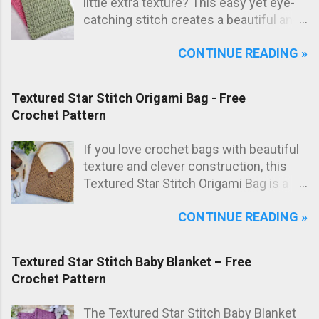
little extra texture? This easy yet eye-
catching stitch creates a beautiful and
practical dishcloth — perfect for
CONTINUE READING »
everyday use in the kitchen. The subtle
texture not only looks great but also
adds extra scrubbing power! Free
Textured Star Stitch Origami Bag - Free
crochet pattern below!
Crochet Pattern
If you love crochet bags with beautiful
texture and clever construction, this
Textured Star Stitch Origami Bag is a
fun and stylish project to make. In this
CONTINUE READING »
free crochet bag pattern , the bag is
worked from just one large rectangle
using the textured star stitch, then
Textured Star Stitch Baby Blanket – Free
folded origami style and sewn to create
Crochet Pattern
the final bag shape. The result is a
modern crochet shoulder bag with
The Textured Star Stitch Baby Blanket