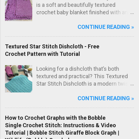
elegant diagonal lines and a striking
is a soft and beautifully textured
textured fabric.
crochet baby blanket finished with an
elegant Wavy Shell Border . Worked in
CONTINUE READING »
one lovely marled pink shade, this
blanket has a sweet, timeless look that
makes it perfect as a special
Textured Star Stitch Dishcloth - Free
handmade baby gift.
Crochet Pattern with Tutorial
Looking for a dishcloth that’s both
textured and practical? This Textured
Star Stitch Dishcloth is a modern twist
on the classic star stitch, worked in the
CONTINUE READING »
back loops only to create a beautifully
raised, knit-like texture.
How to Crochet Graphs with the Bobble
Single Crochet Stitch: Instructions & Video
Tutorial | Bobble Stitch Giraffe Block Graph |