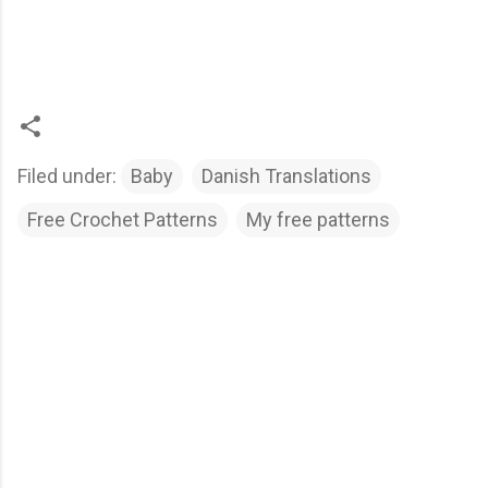
Filed under:
Baby
Danish Translations
Free Crochet Patterns
My free patterns
C
o
m
m
e
n
t
s