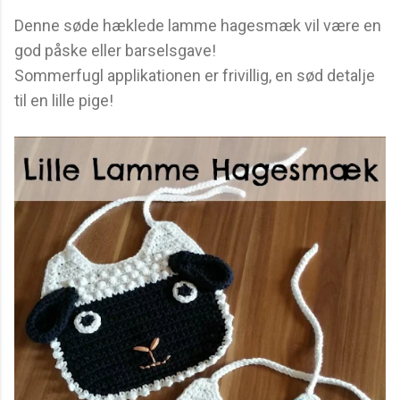
Denne søde hæklede lamme hagesmæk vil være en
god påske eller barselsgave!
Sommerfugl applikationen er frivillig, en sød detalje
til en lille pige!